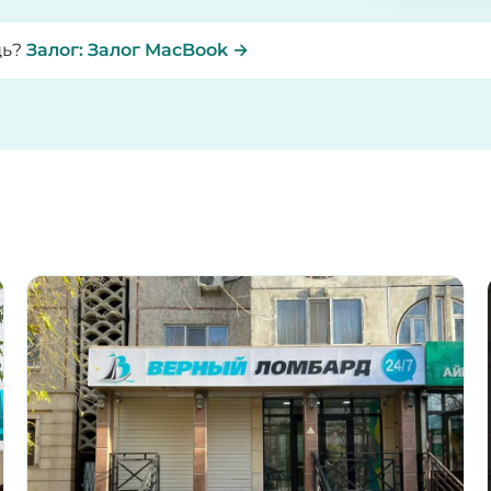
щь?
Залог: Залог MacBook →