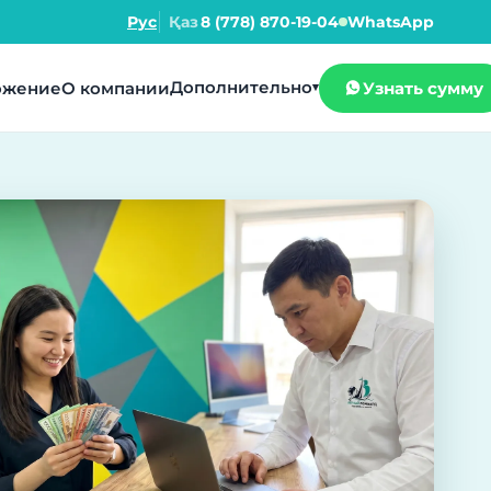
Рус
Қаз
8 (778) 870-19-04
WhatsApp
Дополнительно
ожение
О компании
Узнать сумму
▾