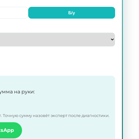
Б/у
умма на руки
:
 Точную сумму назовёт эксперт после диагностики.
tsApp