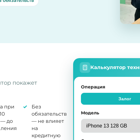
з обязательств
Калькулятор тех
ятор покажет
Операция
Залог
а при
Без
Модель
10
обязательств
 — до
— не влияет
ления
на
кредитную