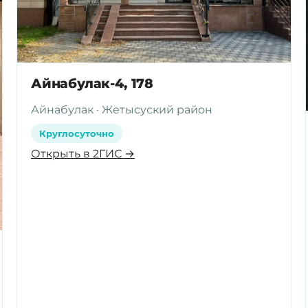
Айнабулак-4, 178
Айнабулак · Жетысуский район
Круглосуточно
Открыть в 2ГИС →