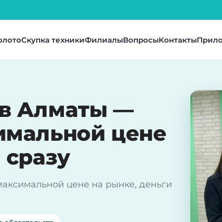
олото
Скупка техники
Филиалы
Вопросы
Контакты
Прил
 в Алматы —
имальной цене
 сразу
максимальной цене на рынке, деньги