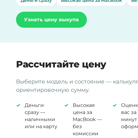
Деньги сразу
Высокая цена за MacBook
Бе
Узнать цену выкупа
Рассчитайте цену
Выберите модель и состояние — калькул
ориентировочную сумму.
Деньги
Высокая
Оценк
сразу —
цена за
вас за 
наличными
MacBook —
минут
или на карту
без
оформ
комиссии