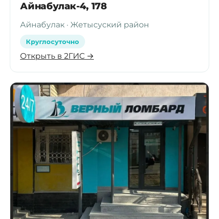
Айнабулак-4, 178
Айнабулак · Жетысуский район
Круглосуточно
Открыть в 2ГИС →