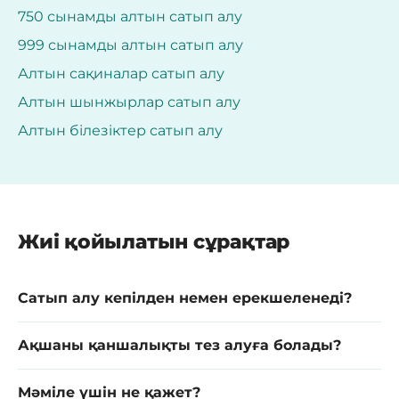
750 сынамды алтын сатып алу
999 сынамды алтын сатып алу
Алтын сақиналар сатып алу
Алтын шынжырлар сатып алу
Алтын білезіктер сатып алу
Жиі қойылатын сұрақтар
Сатып алу кепілден немен ерекшеленеді?
Ақшаны қаншалықты тез алуға болады?
Мәміле үшін не қажет?