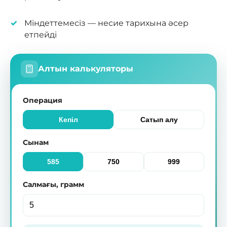
Міндеттемесіз — несие тарихына әсер
етпейді
Алтын калькуляторы
Операция
Кепіл
Сатып алу
Сынам
585
750
999
Салмағы, грамм