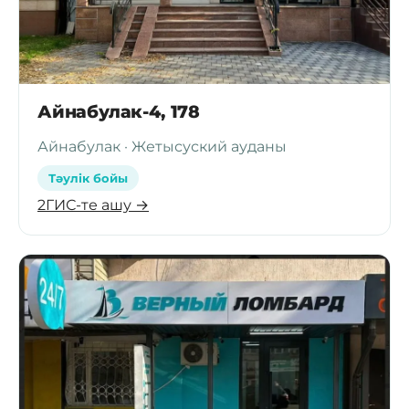
Айнабулак-4, 178
Айнабулак · Жетысуский ауданы
Тәулік бойы
2ГИС-те ашу →