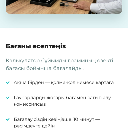
Бағаны есептеңіз
Калькулятор бұйымды граммның өзекті
бағасы бойынша бағалайды.
Ақша бірден — қолма-қол немесе картаға
Гауһарларды жоғары бағамен сатып алу —
комиссиясыз
Бағалау сіздің көзіңізше, 10 минут —
рәсімдеуге дейін