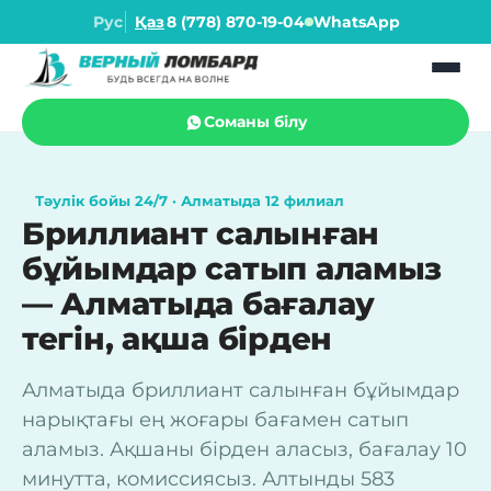
Рус
Қаз
8 (778) 870-19-04
WhatsApp
Соманы білу
Тәулік бойы 24/7 · Алматыда 12 филиал
Бриллиант салынған
бұйымдар сатып аламыз
— Алматыда бағалау
тегін, ақша бірден
Алматыда бриллиант салынған бұйымдар
нарықтағы ең жоғары бағамен сатып
аламыз. Ақшаны бірден аласыз, бағалау 10
минутта, комиссиясыз. Алтынды 583