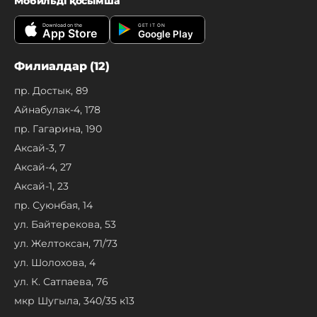
Мобильді қосымша
Download on the
GET IT ON
App Store
Google Play
Филиалдар (12)
пр. Достык, 89
Айнабулак-4, 178
пр. Гагарина, 190
Аксай-3, 7
Аксай-4, 27
Аксай-1, 23
пр. Суюнбая, 14
ул. Байтерекова, 53
ул. Желтоксан, 71/73
ул. Шолохова, 4
ул. К. Сатпаева, 76
мкр Шугыла, 340/35 к13