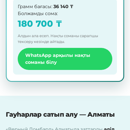
Грамм бағасы
:
36 140
₸
Болжамды сома
:
180 700
₸
Алдын ала есеп. Нақты соманы сарапшы
тексеру кезінде айтады.
WhatsApp арқылы нақты
соманы білу
Гауһарлар сатып алу — Алматы
«Верный Ломбард» Алматыда заттарды
әділ