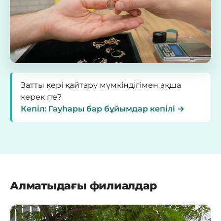
Затты кері қайтару мүмкіндігімен ақша
керек пе?
Кепіл: Гауһары бар бұйымдар кепілі →
Алматыдағы филиалдар