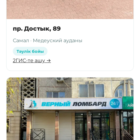
пр. Достык, 89
Самал · Медеуский ауданы
Тәулік бойы
2ГИС-те ашу →