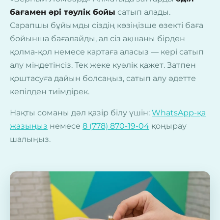
бағамен әрі тәулік бойы
сатып алады.
Сарапшы бұйымды сіздің көзіңізше өзекті баға
бойынша бағалайды, ал сіз ақшаны бірден
қолма-қол немесе картаға аласыз — кері сатып
алу міндетінсіз. Тек жеке куәлік қажет. Затпен
қоштасуға дайын болсаңыз, сатып алу әдетте
кепілден тиімдірек.
Нақты соманы дәл қазір білу үшін:
WhatsApp-қа
жазыңыз
немесе
8 (778) 870-19-04
қоңырау
шалыңыз.