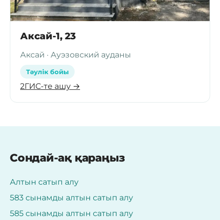
Аксай-1, 23
Аксай · Ауэзовский ауданы
Тәулік бойы
2ГИС-те ашу →
Сондай-ақ қараңыз
Алтын сатып алу
583 сынамды алтын сатып алу
585 сынамды алтын сатып алу