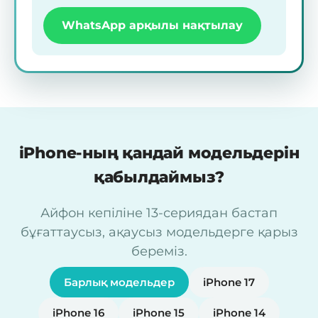
WhatsApp арқылы нақтылау
iPhone-ның қандай модельдерін
қабылдаймыз?
Айфон кепіліне 13-сериядан бастап
бұғаттаусыз, ақаусыз модельдерге қарыз
береміз.
Барлық модельдер
iPhone 17
iPhone 16
iPhone 15
iPhone 14