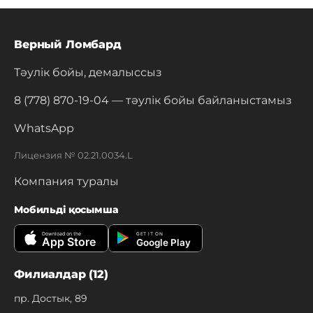
Верный Ломбард
Тәулік бойы, демалыссыз
8 (778) 870-19-04
— тәулік бойы байланыстамыз
WhatsApp
Лицензия № 02.21.0034.L
Компания туралы
Мобильді қосымша
Download on the
GET IT ON
App Store
Google Play
Филиалдар (12)
пр. Достык, 89