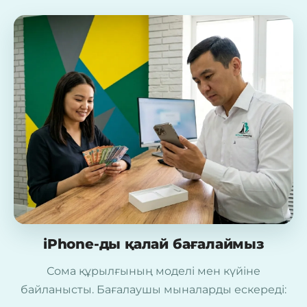
iPhone-ды қалай бағалаймыз
Сома құрылғының моделі мен күйіне
байланысты. Бағалаушы мыналарды ескереді: