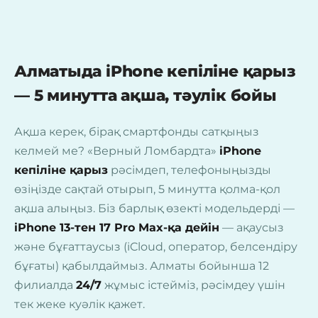
Алматыда iPhone кепіліне қарыз
— 5 минутта ақша, тәулік бойы
Ақша керек, бірақ смартфонды сатқыңыз
келмей ме? «Верный Ломбардта»
iPhone
кепіліне қарыз
рәсімдеп, телефоныңызды
өзіңізде сақтай отырып, 5 минутта қолма-қол
ақша алыңыз. Біз барлық өзекті модельдерді —
iPhone 13-тен 17 Pro Max-қа дейін
— ақаусыз
және бұғаттаусыз (iCloud, оператор, белсендіру
бұғаты) қабылдаймыз. Алматы бойынша 12
филиалда
24/7
жұмыс істейміз, рәсімдеу үшін
тек жеке куәлік қажет.