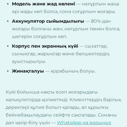
Модель және жад көлемі
— неғұрлым жаңа
әрі жады көп болса, сома соғұрлым жоғары.
Аккумулятор сыйымдылығы
— 80%-дан
жоғары болғаны жөн; неғұрлым төмен болса,
шегерім соғұрлым көп.
Корпус пен экранның күйі
— сызаттар,
сынықтар, жарықтар және бөлшектердің
ауыстырылуы.
Жинақталуы
— қорабының болуы.
Күйі бойынша нақты есеп жоғарыдағы
калькуляторда қолжетімді. Клиенттердің барлық
деректері құпия болып қалады, ал құрылғы
бейнебақылаудағы сейфте сақталады. Соманы
дәл қазір білу үшін —
WhatsApp-қа жазыңыз