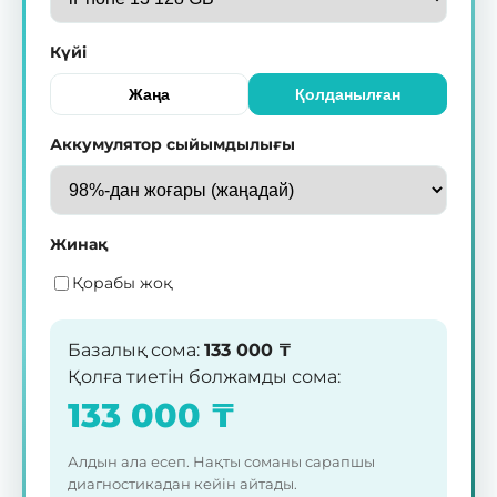
Күйі
Жаңа
Қолданылған
Аккумулятор сыйымдылығы
Жинақ
Қорабы жоқ
Базалық сома
:
133 000
₸
Қолға тиетін болжамды сома
:
133 000
₸
Алдын ала есеп. Нақты соманы сарапшы
диагностикадан кейін айтады.