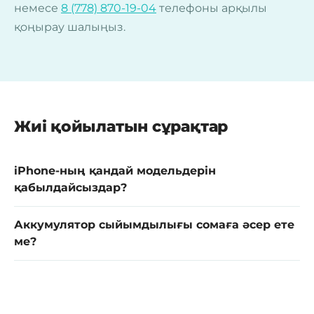
немесе
8 (778) 870-19-04
телефоны арқылы
қоңырау шалыңыз.
Жиі қойылатын сұрақтар
iPhone-ның қандай модельдерін
қабылдайсыздар?
Аккумулятор сыйымдылығы сомаға әсер ете
ме?