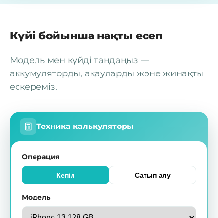
Күйі бойынша нақты есеп
Модель мен күйді таңдаңыз —
аккумуляторды, ақауларды және жинақты
ескереміз.
Техника калькуляторы
Операция
Кепіл
Сатып алу
Модель