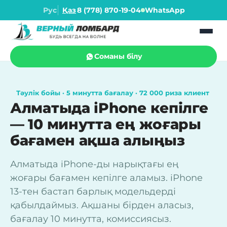
Рус
Қаз
8 (778) 870-19-04
WhatsApp
Соманы білу
Тәулік бойы · 5 минутта бағалау · 72 000 риза клиент
Алматыда iPhone кепілге
— 10 минутта ең жоғары
бағамен ақша алыңыз
Алматыда iPhone-ды нарықтағы ең
жоғары бағамен кепілге аламыз. iPhone
13-тен бастап барлық модельдерді
қабылдаймыз. Ақшаны бірден аласыз,
бағалау 10 минутта, комиссиясыз.