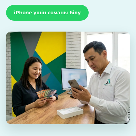
iPhone үшін соманы білу