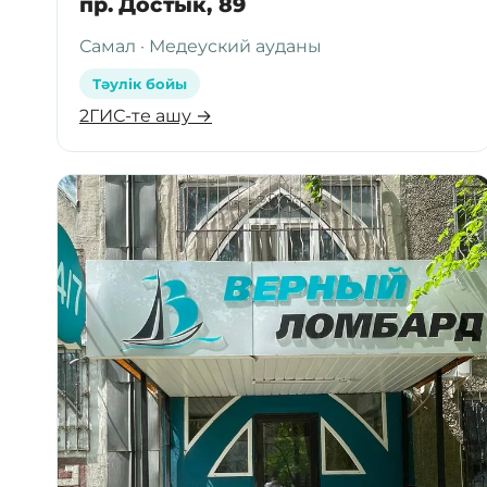
пр. Достык, 89
Самал · Медеуский ауданы
Тәулік бойы
2ГИС-те ашу →