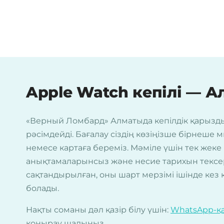
Apple Watch кепілі — 
«Верный Ломбард» Алматыда кепілдік қарыз
рәсімдейді. Бағалау сіздің көзіңізше бірнеше 
немесе картаға береміз. Мәміле үшін тек жеке 
анықтамаларынсыз және несие тарихын тексерус
сақтандырылған, оны шарт мерзімі ішінде кез к
болады.
Нақты соманы дәл қазір білу үшін:
WhatsApp-қ
қоңырау шалыңыз.