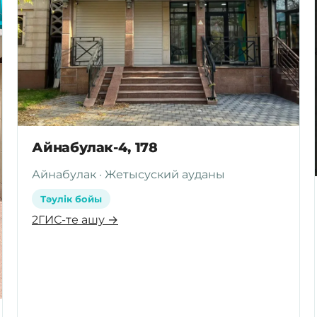
Айнабулак-4, 178
Айнабулак · Жетысуский ауданы
Тәулік бойы
2ГИС-те ашу →