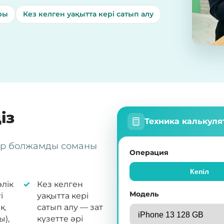
ры
Кез келген уақытта кері сатып алу
із
Техника калькул
тор болжамды соманы
Операция
Кепіл
лік
Кез келген
Модель
і
уақытта кері
қ
сатып алу — зат
ы),
күзетте әрі