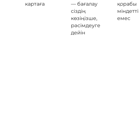
картаға
— бағалау
қорабы
сіздің
міндетті
көзіңізше,
емес
рәсімдеуге
дейін