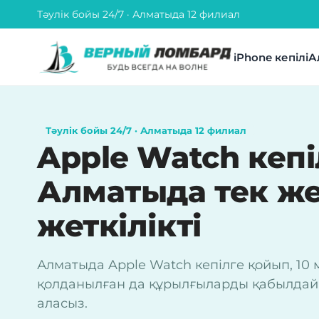
Тәулік бойы 24/7 · Алматыда 12 филиал
iPhone кепілі
А
Тәулік бойы 24/7 · Алматыда 12 филиал
Apple Watch кепі
Алматыда тек же
жеткілікті
Алматыда Apple Watch кепілге қойып, 10 
қолданылған да құрылғыларды қабылдайм
аласыз.