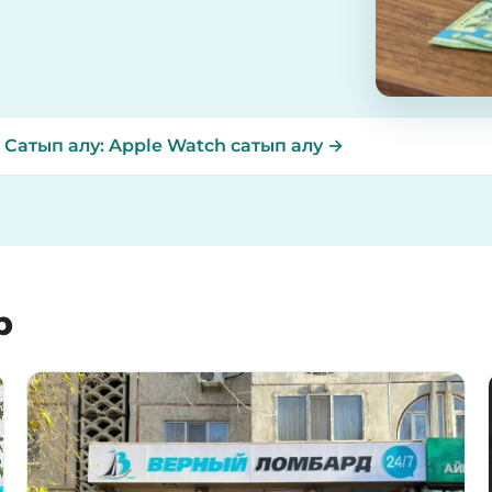
?
Сатып алу: Apple Watch сатып алу →
р