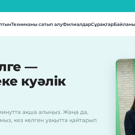
лтын
Техниканы сатып алу
Филиалдар
Сұрақтар
Байланы
лге —
ке куәлік
минутта ақша алыңыз. Жаңа да,
ыз, кез келген уақытта қайтарып