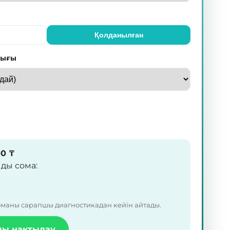
Қолданылған
лығы
00
₸
мды сома
:
оманы сарапшы диагностикадан кейін айтады.
лы нақтылау