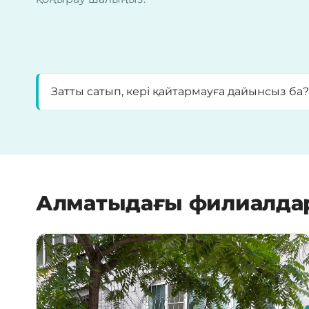
Затты сатып, кері қайтармауға дайынсыз ба
Алматыдағы филиалда