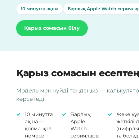
10 минутта ақша
Барлық Apple Watch серияла
Қарыз сомасын білу
Қарыз сомасын есептең
Модель мен күйді таңдаңыз — калькуля
көрсетеді.
10 минутта
Барлық
Жеке куә
ақша —
Apple
жеткілікт
қолма-қол
Watch
(цифрлы
немесе
сериялары
та болад