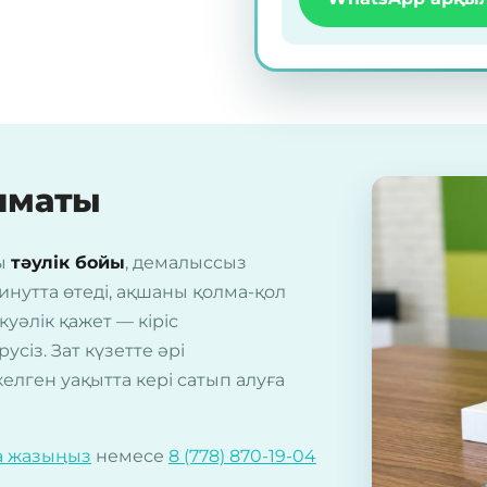
Алматы
ды
тәулік бойы
, демалыссыз
минутта өтеді, ақшаны қолма-қол
куәлік қажет — кіріс
із. Зат күзетте әрі
елген уақытта кері сатып алуға
а жазыңыз
немесе
8 (778) 870-19-04