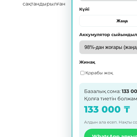
сақтандырылған
Күйі
Жаңа
Аккумулятор сыйымды
Жинақ
Қорабы жоқ
Базалық сома
:
133 0
Қолға тиетін болжа
133 000
₸
Алдын ала есеп. Нақты с
WhatsApp арқы