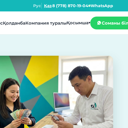
Рус
Қаз
8 (778) 870-19-04
WhatsApp
Қосымша
с
Қолданба
Компания туралы
Соманы бі
▾