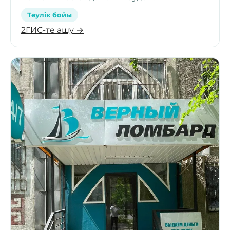
Тәулік бойы
2ГИС-те ашу →