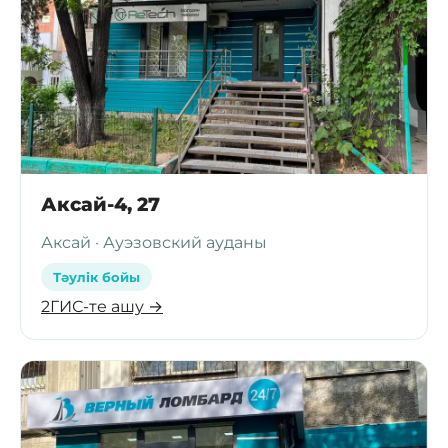
Аксай-4, 27
Аксай · Ауэзовский ауданы
Тәулік бойы
2ГИС-те ашу →