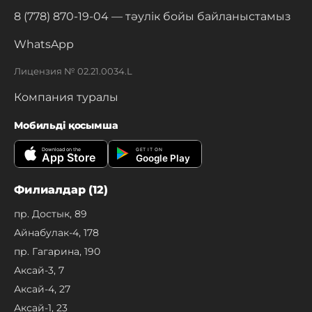
8 (778) 870-19-04
— тәулік бойы байланыстамыз
WhatsApp
Лицензия № 02.21.0034.L
Компания туралы
Мобильді қосымша
Download on the
GET IT ON
App Store
Google Play
Филиалдар (12)
пр. Достык, 89
Айнабулак-4, 178
пр. Гагарина, 190
Аксай-3, 7
Аксай-4, 27
Аксай-1, 23