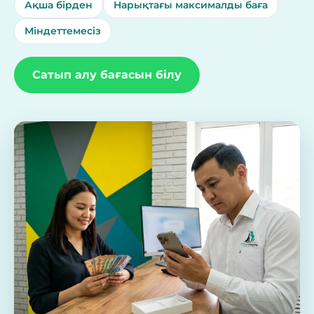
Ақша бірден
Нарықтағы максималды баға
Міндеттемесіз
Сатып алу бағасын білу