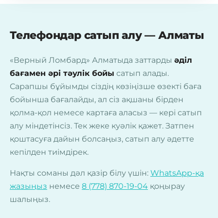
Телефондар сатып алу — Алматы
«Верный Ломбард» Алматыда заттарды
әділ
бағамен әрі тәулік бойы
сатып алады.
Сарапшы бұйымды сіздің көзіңізше өзекті баға
бойынша бағалайды, ал сіз ақшаны бірден
қолма-қол немесе картаға аласыз — кері сатып
алу міндетінсіз. Тек жеке куәлік қажет. Затпен
қоштасуға дайын болсаңыз, сатып алу әдетте
кепілден тиімдірек.
Нақты соманы дәл қазір білу үшін:
WhatsApp-қа
жазыңыз
немесе
8 (778) 870-19-04
қоңырау
шалыңыз.