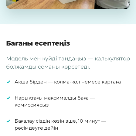
Бағаны есептеңіз
Модель мен күйді таңдаңыз — калькулятор
болжамды соманы көрсетеді.
Ақша бірден — қолма-қол немесе картаға
Нарықтағы максималды баға —
комиссиясыз
Бағалау сіздің көзіңізше, 10 минут —
рәсімдеуге дейін