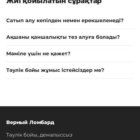
Жиі қойылатын сұрақтар
Сатып алу кепілден немен ерекшеленеді?
Ақшаны қаншалықты тез алуға болады?
Мәміле үшін не қажет?
Тәулік бойы жұмыс істейсіздер ме?
Верный Ломбард
Тәулік бойы, демалыссыз