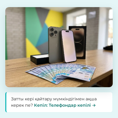
Затты кері қайтару мүмкіндігімен ақша
керек пе?
Кепіл: Телефондар кепілі →