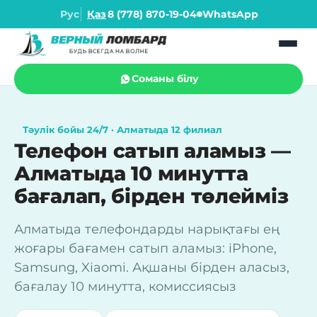
Рус
Қаз
8 (778) 870-19-04
WhatsApp
Соманы білу
Тәулік бойы 24/7 · Алматыда 12 филиал
Телефон сатып аламыз —
Алматыда 10 минутта
бағалап, бірден төлейміз
Алматыда телефондарды нарықтағы ең
жоғары бағамен сатып аламыз: iPhone,
Samsung, Xiaomi. Ақшаны бірден аласыз,
бағалау 10 минутта, комиссиясыз