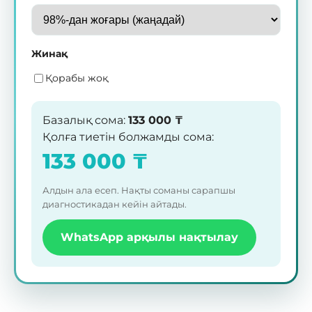
Жинақ
Қорабы жоқ
Базалық сома
:
133 000
₸
Қолға тиетін болжамды сома
:
133 000
₸
Алдын ала есеп. Нақты соманы сарапшы
диагностикадан кейін айтады.
WhatsApp арқылы нақтылау