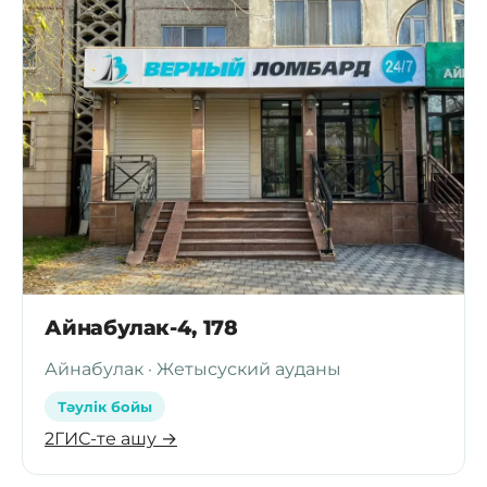
Айнабулак-4, 178
Айнабулак · Жетысуский ауданы
Тәулік бойы
2ГИС-те ашу →