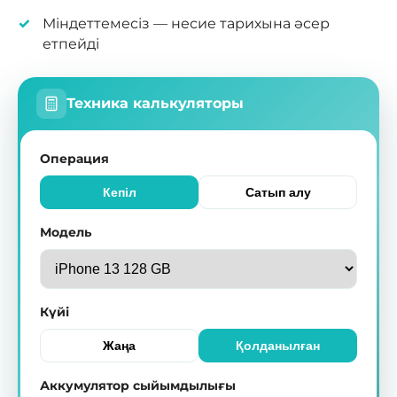
Міндеттемесіз — несие тарихына әсер
етпейді
Техника калькуляторы
Операция
Кепіл
Сатып алу
Модель
Күйі
Жаңа
Қолданылған
Аккумулятор сыйымдылығы