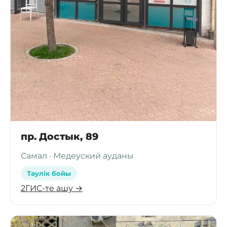
пр. Достык, 89
Самал · Медеуский ауданы
Тәулік бойы
2ГИС-те ашу →