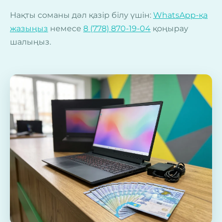
Нақты соманы дәл қазір білу үшін:
WhatsApp-қа
жазыңыз
немесе
8 (778) 870-19-04
қоңырау
шалыңыз.