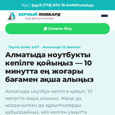
Рус
Қаз
8 (778) 870-19-04
WhatsApp
Соманы білу
Тәулік бойы 24/7 · Алматыда 12 филиал
Алматыда ноутбукты
кепілге қойыңыз — 10
минутта ең жоғары
бағамен ақша алыңыз
Алматыда ноутбук кепілге қойып, 10
минутта ақша алыңыз. Жаңа да,
қолданылған да құрылғыларды
қабылдаймыз, кез келген уақытта