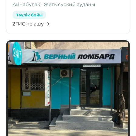
Айнабулак · Жетысуский ауданы
Тәулік бойы
2ГИС-те ашу →