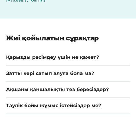
iPhone 17 кепілі
Жиі қойылатын сұрақтар
Қарызды рәсімдеу үшін не қажет?
Затты кері сатып алуға бола ма?
Ақшаны қаншалықты тез бересіздер?
Тәулік бойы жұмыс істейсіздер ме?