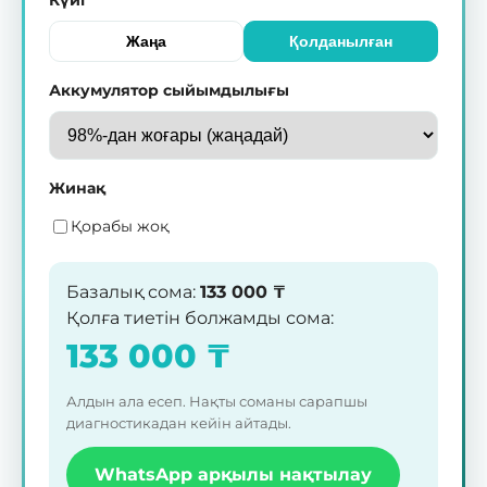
Жаңа
Қолданылған
Аккумулятор сыйымдылығы
Жинақ
Қорабы жоқ
Базалық сома
:
133 000
₸
Қолға тиетін болжамды сома
:
133 000
₸
Алдын ала есеп. Нақты соманы сарапшы
диагностикадан кейін айтады.
WhatsApp арқылы нақтылау