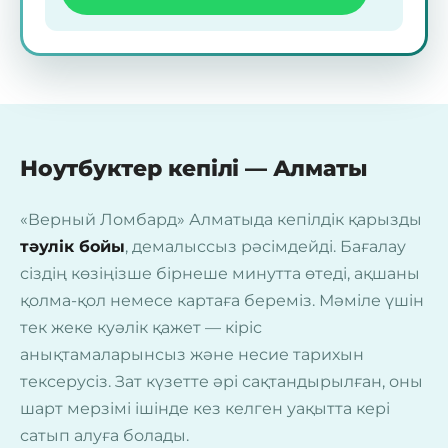
Ноутбуктер кепілі — Алматы
«Верный Ломбард» Алматыда кепілдік қарызды
тәулік бойы
, демалыссыз рәсімдейді. Бағалау
сіздің көзіңізше бірнеше минутта өтеді, ақшаны
қолма-қол немесе картаға береміз. Мәміле үшін
тек жеке куәлік қажет — кіріс
анықтамаларынсыз және несие тарихын
тексерусіз. Зат күзетте әрі сақтандырылған, оны
шарт мерзімі ішінде кез келген уақытта кері
сатып алуға болады.