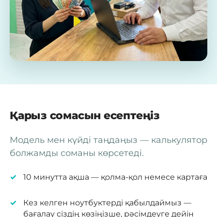
Қарыз сомасын есептеңіз
Модель мен күйді таңдаңыз — калькулятор
болжамды соманы көрсетеді.
10 минутта ақша — қолма-қол немесе картаға
Кез келген ноутбуктерді қабылдаймыз —
бағалау сіздің көзіңізше, рәсімдеуге дейін