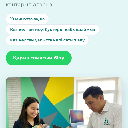
қайтарып аласыз.
10 минутта ақша
Кез келген ноутбуктерді қабылдаймыз
Кез келген уақытта кері сатып алу
Қарыз сомасын білу