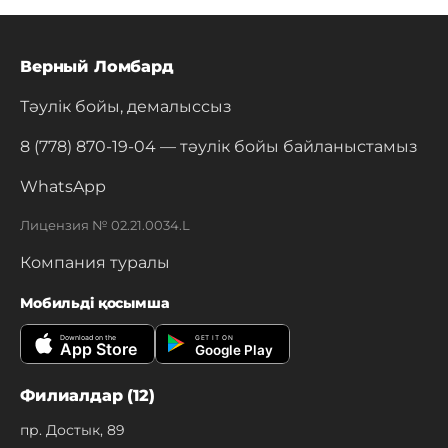
Верный Ломбард
Тәулік бойы, демалыссыз
8 (778) 870-19-04
— тәулік бойы байланыстамыз
WhatsApp
Лицензия № 02.21.0034.L
Компания туралы
Мобильді қосымша
Download on the
GET IT ON
App Store
Google Play
Филиалдар (12)
пр. Достык, 89