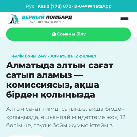
Рус
Қаз
8 (778) 870-19-04
WhatsApp
Соманы білу
Тәулік бойы 24/7 · Алматыда 12 филиал
Алматыда алтын сағат
сатып аламыз —
комиссиясыз, ақша
бірден қолыңызда
Алтын сағат тиімді сатыңыз: ақша бірден
қолыңызда, ешқандай міндеттеме жоқ. 12
бөлімше, тәулік бойы жұмыс істейміз.