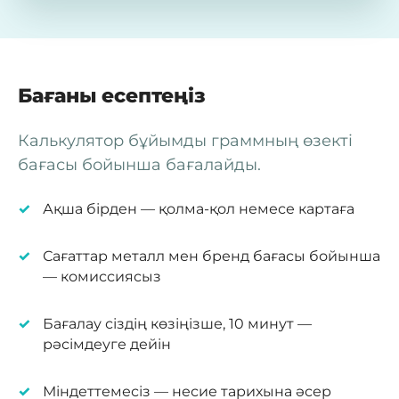
Бағаны есептеңіз
Калькулятор бұйымды граммның өзекті
бағасы бойынша бағалайды.
Ақша бірден — қолма-қол немесе картаға
Сағаттар металл мен бренд бағасы бойынша
— комиссиясыз
Бағалау сіздің көзіңізше, 10 минут —
рәсімдеуге дейін
Міндеттемесіз — несие тарихына әсер