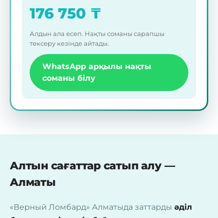
176 750
₸
Алдын ала есеп. Нақты соманы сарапшы
тексеру кезінде айтады.
WhatsApp арқылы нақты
соманы білу
Алтын сағаттар сатып алу —
Алматы
«Верный Ломбард» Алматыда заттарды
әділ