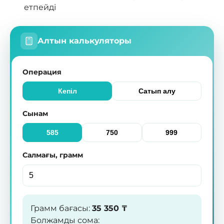
етпейді
Алтын калькуляторы
Операция
Кепіл
Сатып алу
Сынам
585
750
999
Салмағы, грамм
Грамм бағасы
:
35 350
₸
Болжамды сома
: