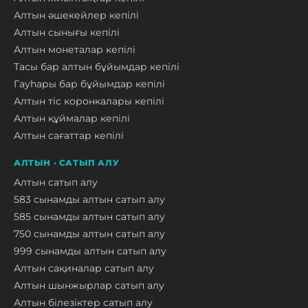
Алтын әшекейлер кепілі
Алтын сынығы кепілі
Алтын монеталар кепілі
Тасы бар алтын бұйымдар кепілі
Гауһары бар бұйымдар кепілі
Алтын тіс коронкалары кепілі
Алтын құймалар кепілі
Алтын сағаттар кепілі
АЛТЫН · САТЫП АЛУ
Алтын сатып алу
583 сынамды алтын сатып алу
585 сынамды алтын сатып алу
750 сынамды алтын сатып алу
999 сынамды алтын сатып алу
Алтын сақиналар сатып алу
Алтын шынжырлар сатып алу
Алтын білезіктер сатып алу