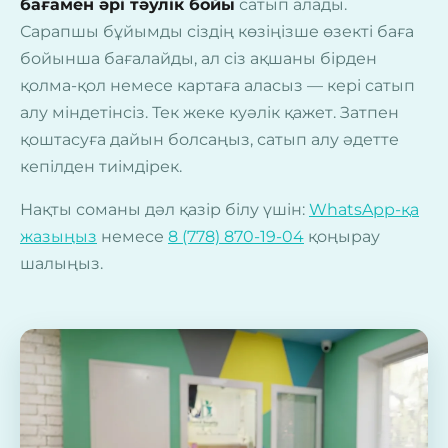
бағамен әрі тәулік бойы
сатып алады.
Сарапшы бұйымды сіздің көзіңізше өзекті баға
бойынша бағалайды, ал сіз ақшаны бірден
қолма-қол немесе картаға аласыз — кері сатып
алу міндетінсіз. Тек жеке куәлік қажет. Затпен
қоштасуға дайын болсаңыз, сатып алу әдетте
кепілден тиімдірек.
Нақты соманы дәл қазір білу үшін:
WhatsApp-қа
жазыңыз
немесе
8 (778) 870-19-04
қоңырау
шалыңыз.