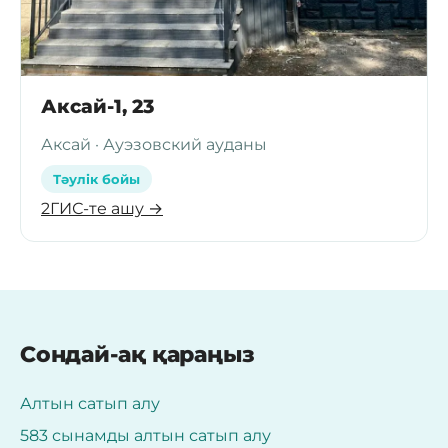
Аксай-1, 23
Аксай · Ауэзовский ауданы
Тәулік бойы
2ГИС-те ашу →
Сондай-ақ қараңыз
Алтын сатып алу
583 сынамды алтын сатып алу