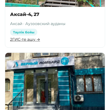
Аксай-4, 27
Аксай · Ауэзовский ауданы
Тәулік бойы
2ГИС-те ашу →