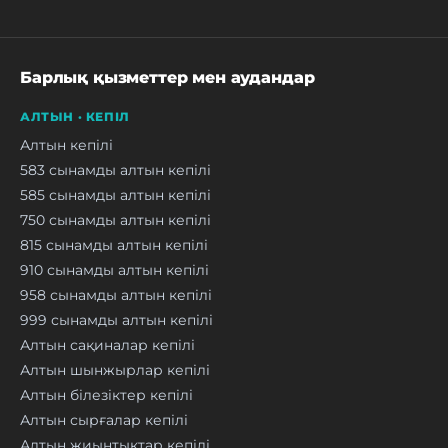
Барлық қызметтер мен аудандар
АЛТЫН · КЕПІЛ
Алтын кепілі
583 сынамды алтын кепілі
585 сынамды алтын кепілі
750 сынамды алтын кепілі
815 сынамды алтын кепілі
910 сынамды алтын кепілі
958 сынамды алтын кепілі
999 сынамды алтын кепілі
Алтын сақиналар кепілі
Алтын шынжырлар кепілі
Алтын білезіктер кепілі
Алтын сырғалар кепілі
Алтын жиынтықтар кепілі