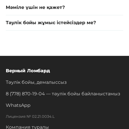
Мәміле үшін не қажет?
Тәулік бойы жұмыс істейсіздер ме?
Верный Ломбард
Тәулік бойы, демалыссыз
8 (778) 870-19-04
— тәулік бойы байланыстамыз
WhatsApp
Лицензия № 02.21.0034.L
Компания туралы