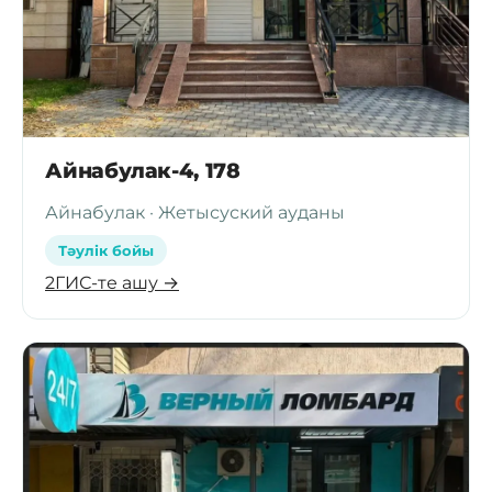
Айнабулак-4, 178
Айнабулак · Жетысуский ауданы
Тәулік бойы
2ГИС-те ашу →