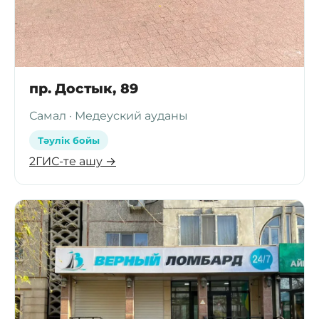
пр. Достык, 89
Самал · Медеуский ауданы
Тәулік бойы
2ГИС-те ашу →