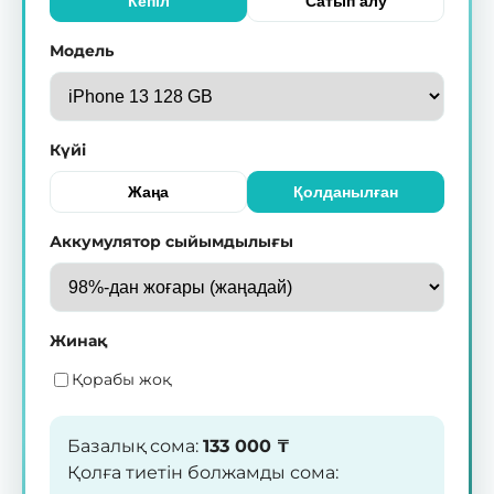
Кепіл
Сатып алу
Модель
Күйі
Жаңа
Қолданылған
Аккумулятор сыйымдылығы
Жинақ
Қорабы жоқ
Базалық сома
:
133 000
₸
Қолға тиетін болжамды сома
: