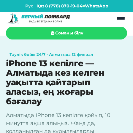
Рус
Қаз
8 (778) 870-19-04
WhatsApp
Соманы білу
Тәулік бойы 24/7 · Алматыда 12 филиал
iPhone 13 кепілге —
Алматыда кез келген
уақытта қайтарып
аласыз, ең жоғары
бағалау
Алматыда iPhone 13 кепілге қойып, 10
минутта ақша алыңыз. Жаңа да,
қолданылған да құрылғыларды