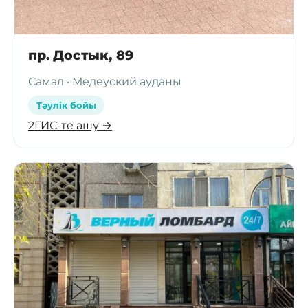
пр. Достык, 89
Самал · Медеуский ауданы
Тәулік бойы
2ГИС-те ашу →