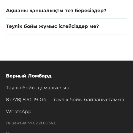
Ақшаны қаншалықты тез бересіздер?
Тәулік бойы жұмыс істейсіздер ме?
Верный Ломбард
Тәулік бойы, демалыссыз
8 (778) 870-19-04
— тәулік бойы байланыстамыз
WhatsApp
Лицензия № 02.21.0034.L