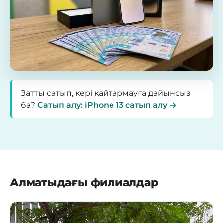
Затты сатып, кері қайтармауға дайынсыз
ба?
Сатып алу: iPhone 13 сатып алу →
Алматыдағы филиалдар