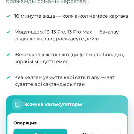
болжамды соманы көрсетеді.
10 минутта ақша — қолма-қол немесе картаға
Модельдер: 13, 13 Pro, 13 Pro Max — бағалау
сіздің көзіңізше, рәсімдеуге дейін
Жеке куәлік жеткілікті (цифрлық та болады),
қорабы міндетті емес
Кез келген уақытта кері сатып алу — зат
күзетте әрі сақтандырылған
Техника калькуляторы
Операция