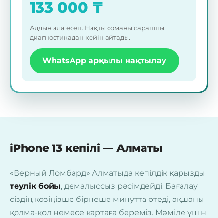
133 000
₸
Алдын ала есеп. Нақты соманы сарапшы
диагностикадан кейін айтады.
WhatsApp арқылы нақтылау
iPhone 13 кепілі — Алматы
«Верный Ломбард» Алматыда кепілдік қарызды
тәулік бойы
, демалыссыз рәсімдейді. Бағалау
сіздің көзіңізше бірнеше минутта өтеді, ақшаны
қолма-қол немесе картаға береміз. Мәміле үшін