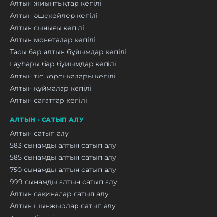
Алтын жиынтықтар кепілі
Алтын әшекейлер кепілі
Алтын сынығы кепілі
Алтын монеталар кепілі
Тасы бар алтын бұйымдар кепілі
Гауһары бар бұйымдар кепілі
Алтын тіс коронкалары кепілі
Алтын құймалар кепілі
Алтын сағаттар кепілі
АЛТЫН · САТЫП АЛУ
Алтын сатып алу
583 сынамды алтын сатып алу
585 сынамды алтын сатып алу
750 сынамды алтын сатып алу
999 сынамды алтын сатып алу
Алтын сақиналар сатып алу
Алтын шынжырлар сатып алу