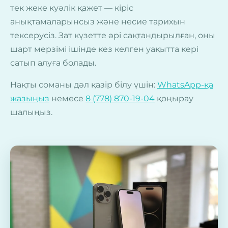
тек жеке куәлік қажет — кіріс
анықтамаларынсыз және несие тарихын
тексерусіз. Зат күзетте әрі сақтандырылған, оны
шарт мерзімі ішінде кез келген уақытта кері
сатып алуға болады.
Нақты соманы дәл қазір білу үшін:
WhatsApp-қа
жазыңыз
немесе
8 (778) 870-19-04
қоңырау
шалыңыз.