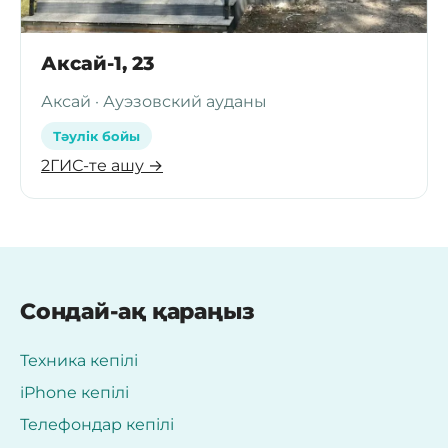
Аксай-1, 23
Аксай · Ауэзовский ауданы
Тәулік бойы
2ГИС-те ашу →
Сондай-ақ қараңыз
Техника кепілі
iPhone кепілі
Телефондар кепілі