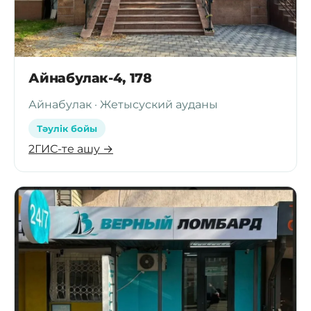
Айнабулак-4, 178
Айнабулак · Жетысуский ауданы
Тәулік бойы
2ГИС-те ашу →