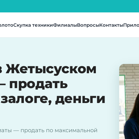
олото
Скупка техники
Филиалы
Вопросы
Контакты
Прил
в Жетысуском
— продать
залоге, деньги
маты — продать по максимальной