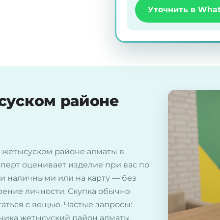
Уточнить в Wha
суском районе
 жетысуском районе алматы в
ксперт оценивает изделие при вас по
ги наличными или на карту — без
рение личности. Скупка обычно
таться с вещью. Частые запросы:
хника жетысуский район алматы,