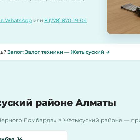
 в WhatsApp
или
8 (778) 870-19-04
щь?
Залог: Залог техники — Жетысуский →
уский районе Алматы
ерного Ломбарда» в Жетысуский районе — при
нбая, 14