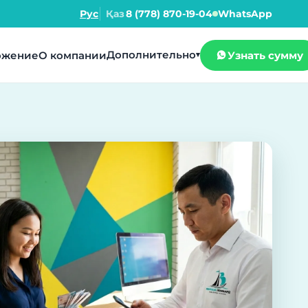
Рус
Қаз
8 (778) 870-19-04
WhatsApp
Дополнительно
ожение
О компании
Узнать сумму
▾