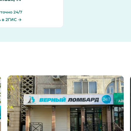
точно 24/7
 в 2ГИС →