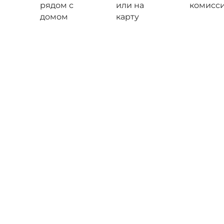
рядом с
или на
комисс
домом
карту