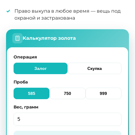
Право выкупа в любое время — вещь под
охраной и застрахована
Калькулятор золота
Операция
Залог
Скупка
Проба
585
750
999
Вес, грамм