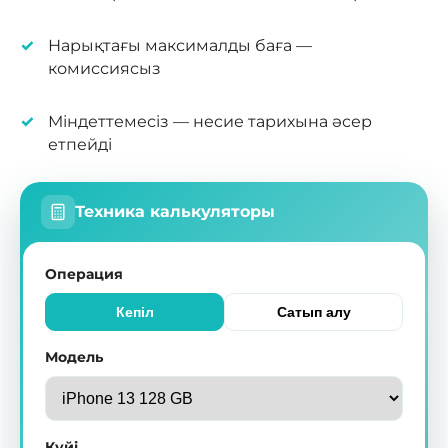
Нарықтағы максималды баға —
комиссиясыз
Міндеттемесіз — несие тарихына әсер
етпейді
Техника калькуляторы
Операция
Кепіл
Сатып алу
Модель
Күйі