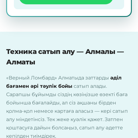
Техника сатып алу — Алмалы —
Алматы
«Верный Ломбард» Алматыда заттарды
әділ
бағамен әрі тәулік бойы
сатып алады.
Сарапшы бұйымды сіздің көзіңізше өзекті баға
бойынша бағалайды, ал сіз ақшаны бірден
қолма-қол немесе картаға аласыз — кері сатып
алу міндетінсіз. Тек жеке куәлік қажет. Затпен
қоштасуға дайын болсаңыз, сатып алу әдетте
кепілден тиімдірек.