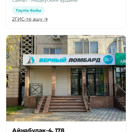
Самал · Медеуский ауданы
Тәулік бойы
2ГИС-те ашу →
Айнабулак-4, 178