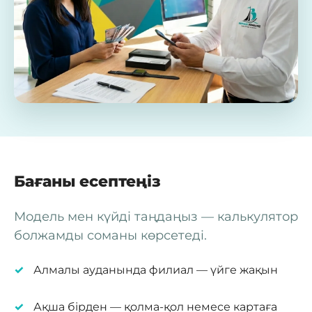
Бағаны есептеңіз
Модель мен күйді таңдаңыз — калькулятор
болжамды соманы көрсетеді.
Алмалы ауданында филиал — үйге жақын
Ақша бірден — қолма-қол немесе картаға