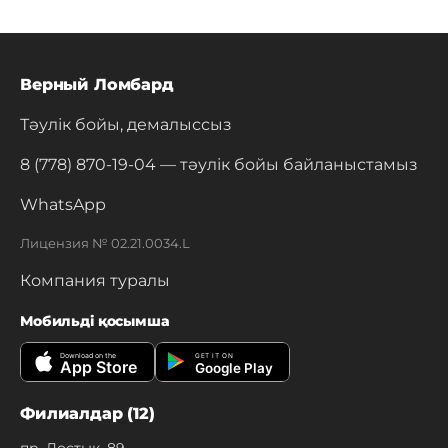
Верный Ломбард
Тәулік бойы, демалыссыз
8 (778) 870-19-04
— тәулік бойы байланыстамыз
WhatsApp
Лицензия № 02.21.0034.L
Компания туралы
Мобильді қосымша
Download on the
GET IT ON
App Store
Google Play
Филиалдар (12)
пр. Достык, 89