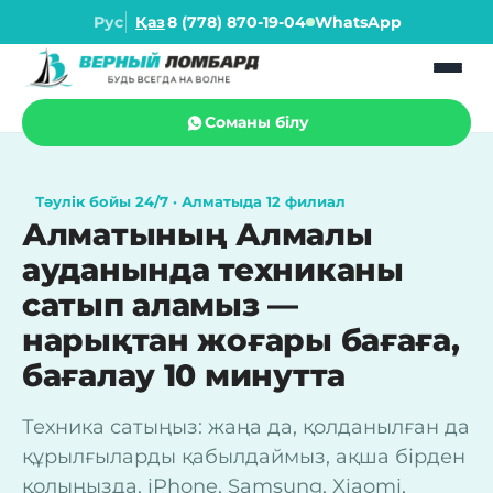
Рус
Қаз
8 (778) 870-19-04
WhatsApp
Соманы білу
Тәулік бойы 24/7 · Алматыда 12 филиал
Алматының Алмалы
ауданында техниканы
сатып аламыз —
нарықтан жоғары бағаға,
бағалау 10 минутта
Техника сатыңыз: жаңа да, қолданылған да
құрылғыларды қабылдаймыз, ақша бірден
қолыңызда. iPhone, Samsung, Xiaomi,