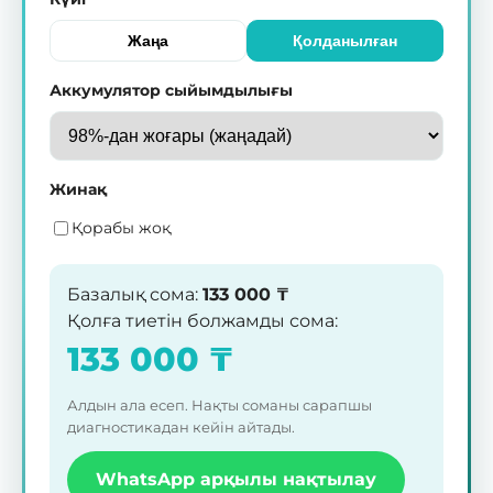
Жаңа
Қолданылған
Аккумулятор сыйымдылығы
Жинақ
Қорабы жоқ
Базалық сома
:
133 000
₸
Қолға тиетін болжамды сома
:
133 000
₸
Алдын ала есеп. Нақты соманы сарапшы
диагностикадан кейін айтады.
WhatsApp арқылы нақтылау