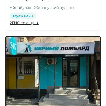
Айнабулак · Жетысуский ауданы
Тәулік бойы
2ГИС-те ашу →