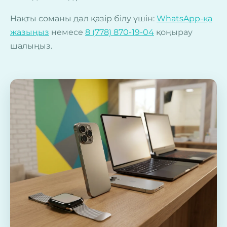
Нақты соманы дәл қазір білу үшін:
WhatsApp-қа
жазыңыз
немесе
8 (778) 870-19-04
қоңырау
шалыңыз.