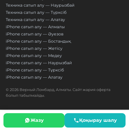
Техника сатып алу — Наурызбай
Техника сатып алу — Түрксіб
Техника сатып алу — Алатау
iPhone сатып алу — Алмалы
iPhone сатып алу — Әуезов
iPhone сатып алу — Бостандық
iPhone сатып алу — Жетісу
iPhone сатып алу — Медеу
iPhone сатып алу — Наурызбай
iPhone сатып алу — Түрксіб
iPhone сатып алу — Алатау
© 2026 Верный Ломбард, Алматы. Сайт жария оферта
болып табылмайды.
Жазу
Қоңырау шалу