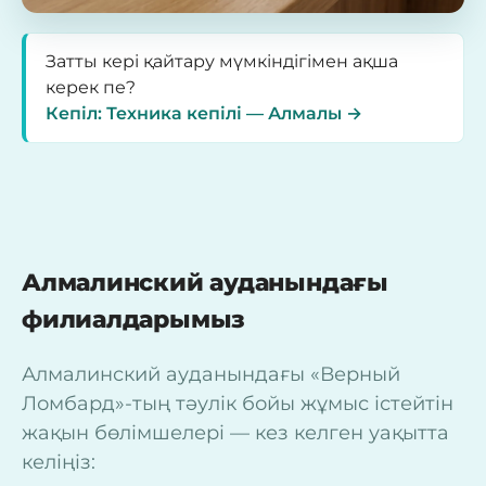
Затты кері қайтару мүмкіндігімен ақша
керек пе?
Кепіл: Техника кепілі — Алмалы →
Алмалинский ауданындағы
филиалдарымыз
Алмалинский ауданындағы «Верный
Ломбард»-тың тәулік бойы жұмыс істейтін
жақын бөлімшелері — кез келген уақытта
келіңіз: