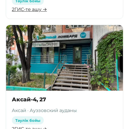
Тәулік бойы
2ГИС-те ашу →
Аксай-4, 27
Аксай · Ауэзовский ауданы
Тәулік бойы
2ГИС-те ашу →