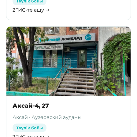
Тәулік бойы
2ГИС-те ашу →
Аксай-4, 27
Аксай · Ауэзовский ауданы
Тәулік бойы
2ГИС-те ашу →