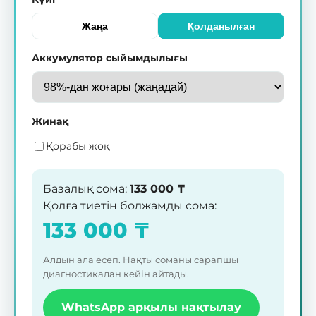
Жаңа
Қолданылған
Аккумулятор сыйымдылығы
Жинақ
Қорабы жоқ
Базалық сома
:
133 000
₸
Қолға тиетін болжамды сома
:
133 000
₸
Алдын ала есеп. Нақты соманы сарапшы
диагностикадан кейін айтады.
WhatsApp арқылы нақтылау