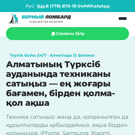
Рус
Қаз
8 (778) 870-19-04
WhatsApp
Соманы білу
Тәулік бойы 24/7 · Алматыда 12 филиал
Алматының Түрксіб
ауданында техниканы
сатыңыз — ең жоғары
бағамен, бірден қолма-
қол ақша
Техника сатыңыз: жаңа да, қолданылған да
құрылғыларды қабылдаймыз, ақша бірден
қолыңызда. iPhone, Samsung, Xiaomi,