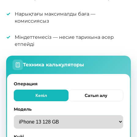
Нарықтағы максималды баға —
комиссиясыз
Міндеттемесіз — несие тарихына әсер
етпейді
Техника калькуляторы
Операция
Кепіл
Сатып алу
Модель
Күйі