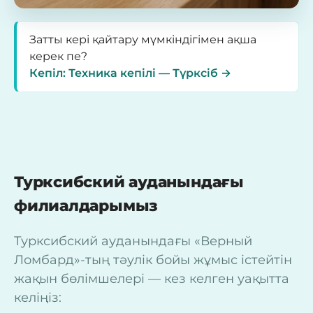
Затты кері қайтару мүмкіндігімен ақша
керек пе?
Кепіл: Техника кепілі — Түрксіб →
Турксибский ауданындағы
филиалдарымыз
Турксибский ауданындағы «Верный
Ломбард»-тың тәулік бойы жұмыс істейтін
жақын бөлімшелері — кез келген уақытта
келіңіз: