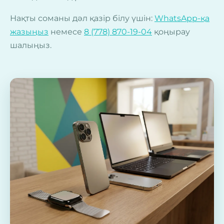
Нақты соманы дәл қазір білу үшін:
WhatsApp-қа
жазыңыз
немесе
8 (778) 870-19-04
қоңырау
шалыңыз.