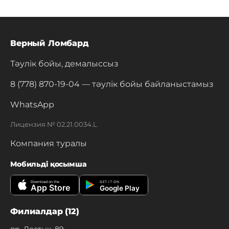
Верный Ломбард
Тәулік бойы, демалыссыз
8 (778) 870-19-04
— тәулік бойы байланыстамыз
WhatsApp
Лицензия № 02.21.0034.L
Компания туралы
Мобильді қосымша
Download on the
GET IT ON
App Store
Google Play
Филиалдар (12)
пр. Достык, 89