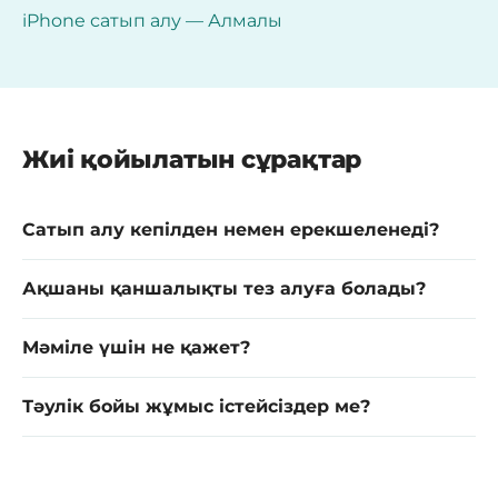
iPhone сатып алу — Алмалы
Жиі қойылатын сұрақтар
Сатып алу кепілден немен ерекшеленеді?
Ақшаны қаншалықты тез алуға болады?
Мәміле үшін не қажет?
Тәулік бойы жұмыс істейсіздер ме?