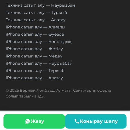
Техника сатып алу — Наурызбай
Техника сатып алу — Түрксіб
Техника сатып алу — Алатау
iPhone сатып алу — Алмалы
iPhone сатып алу — Әуезов
iPhone сатып алу — Бостандық
iPhone сатып алу — Жетісу
iPhone сатып алу — Медеу
iPhone сатып алу — Наурызбай
iPhone сатып алу — Түрксіб
iPhone сатып алу — Алатау
© 2026 Верный Ломбард, Алматы. Сайт жария оферта
болып табылмайды.
Жазу
Қоңырау шалу