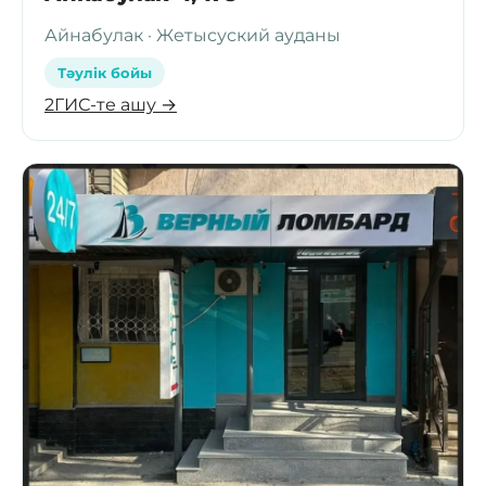
Айнабулак · Жетысуский ауданы
Тәулік бойы
2ГИС-те ашу →