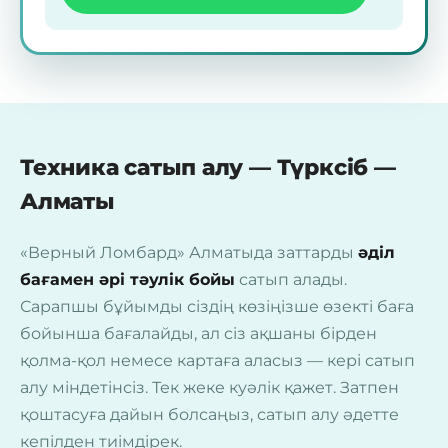
Техника сатып алу — Түрксіб —
Алматы
«Верный Ломбард» Алматыда заттарды
әділ
бағамен әрі тәулік бойы
сатып алады.
Сарапшы бұйымды сіздің көзіңізше өзекті баға
бойынша бағалайды, ал сіз ақшаны бірден
қолма-қол немесе картаға аласыз — кері сатып
алу міндетінсіз. Тек жеке куәлік қажет. Затпен
қоштасуға дайын болсаңыз, сатып алу әдетте
кепілден тиімдірек.