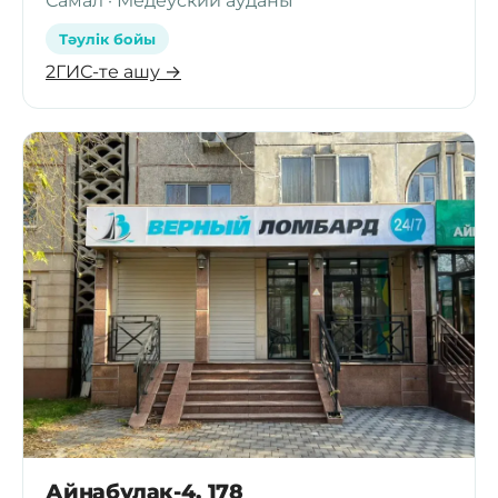
Самал · Медеуский ауданы
Тәулік бойы
2ГИС-те ашу →
Айнабулак-4, 178