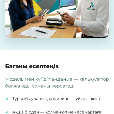
Бағаны есептеңіз
Модель мен күйді таңдаңыз — калькулятор
болжамды соманы көрсетеді.
Түрксіб ауданында филиал — үйге жақын
Ақша бірден — қолма-қол немесе картаға