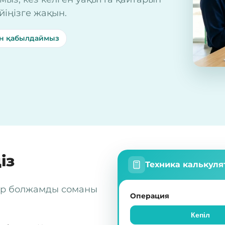
іңізге жақын.
н қабылдаймыз
із
Техника калькул
тор болжамды соманы
Операция
Кепіл