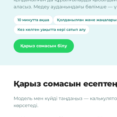
аласыз. Медеу ауданындағы бөлімше — үй
10 минутта ақша
Қолданылған және жаңалары
Кез келген уақытта кері сатып алу
Қарыз сомасын білу
Қарыз сомасын есептең
Модель мен күйді таңдаңыз — калькуля
көрсетеді.