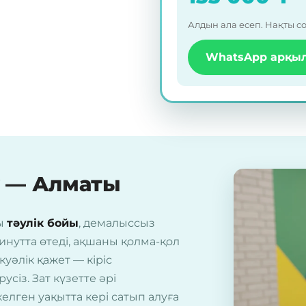
Алдын ала есеп. Нақты с
WhatsApp арқы
у — Алматы
ды
тәулік бойы
, демалыссыз
минутта өтеді, ақшаны қолма-қол
куәлік қажет — кіріс
із. Зат күзетте әрі
елген уақытта кері сатып алуға