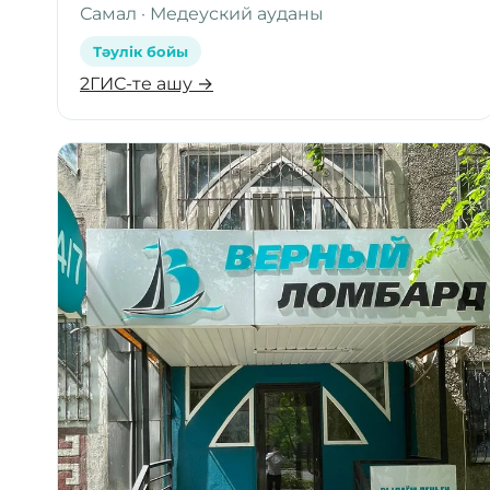
Самал · Медеуский ауданы
Тәулік бойы
2ГИС-те ашу →