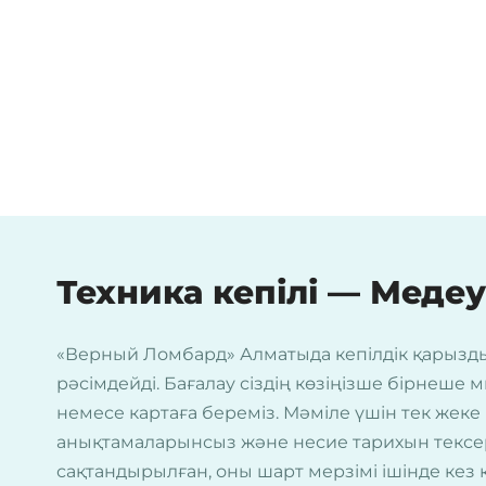
Техника кепілі — Меде
«Верный Ломбард» Алматыда кепілдік қарыз
рәсімдейді. Бағалау сіздің көзіңізше бірнеше 
немесе картаға береміз. Мәміле үшін тек жеке 
анықтамаларынсыз және несие тарихын тексерус
сақтандырылған, оны шарт мерзімі ішінде кез к