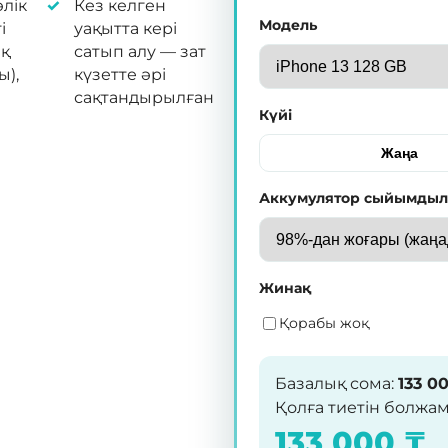
лік
Кез келген
Модель
і
уақытта кері
қ
сатып алу — зат
ы),
күзетте әрі
сақтандырылған
Күйі
Жаңа
Аккумулятор сыйымды
Жинақ
Қорабы жоқ
Базалық сома
:
133 0
Қолға тиетін болжа
133 000
₸