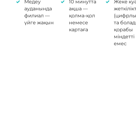
Медеу
10 минутта
Жеке куә
ауданында
ақша —
жеткілікт
филиал —
қолма-қол
(цифрлы
үйге жақын
немесе
та болад
картаға
қорабы
міндетті
емес