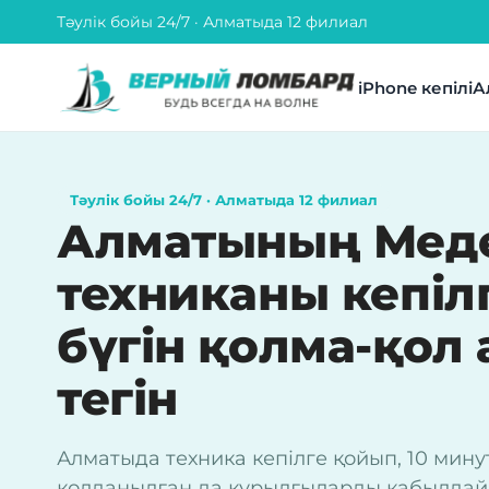
Тәулік бойы 24/7 · Алматыда 12 филиал
iPhone кепілі
А
Тәулік бойы 24/7 · Алматыда 12 филиал
Алматының Меде
техниканы кепіл
бүгін қолма-қол 
тегін
Алматыда техника кепілге қойып, 10 мину
қолданылған да құрылғыларды қабылдайм