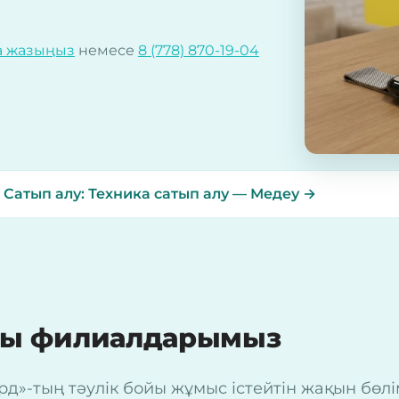
а жазыңыз
немесе
8 (778) 870-19-04
?
Сатып алу: Техника сатып алу — Медеу →
ғы филиалдарымыз
-тың тәулік бойы жұмыс істейтін жақын бөлімш