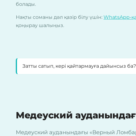
болады.
Нақты соманы дәл қазір білу үшін:
WhatsApp-қ
қоңырау шалыңыз.
Затты сатып, кері қайтармауға дайынсыз ба
Медеуский ауданында
Медеуский ауданындағы «Верный Ломбард»