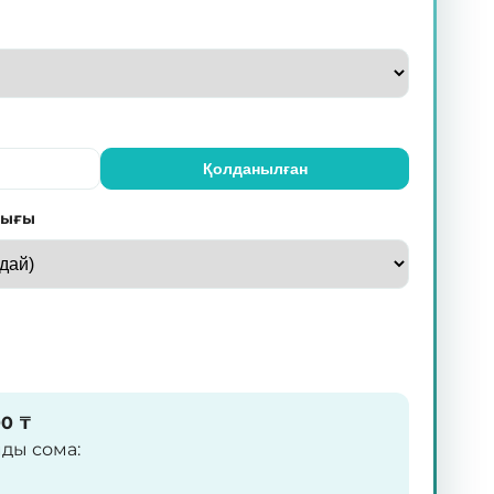
Қолданылған
лығы
00
₸
мды сома
: