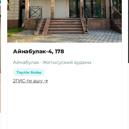
Айнабулак-4, 178
Айнабулак · Жетысуский ауданы
Тәулік бойы
2ГИС-те ашу →