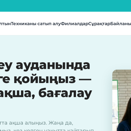
лтын
Техниканы сатып алу
Филиалдар
Сұрақтар
Байланы
у ауданында
ге қойыңыз —
ақша, бағалау
тта ақша алыңыз. Жаңа да,
ыз, кез келген уақытта қайтарып