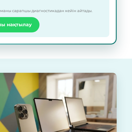
оманы сарапшы диагностикадан кейін айтады.
лы нақтылау