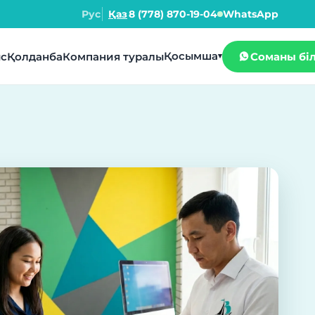
Рус
Қаз
8 (778) 870-19-04
WhatsApp
Қосымша
с
Қолданба
Компания туралы
Соманы бі
▾