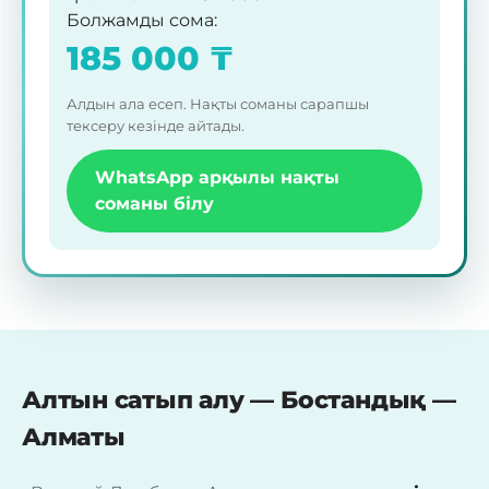
Болжамды сома
:
185 000
₸
Алдын ала есеп. Нақты соманы сарапшы
тексеру кезінде айтады.
WhatsApp арқылы нақты
соманы білу
Алтын сатып алу — Бостандық —
Алматы