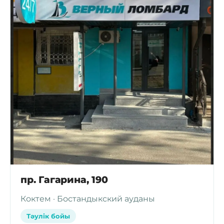
пр. Гагарина, 190
Коктем · Бостандыкский ауданы
Тәулік бойы