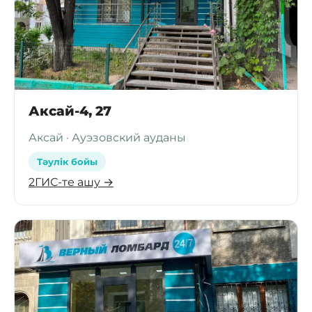
Аксай-4, 27
Аксай · Ауэзовский ауданы
Тәулік бойы
2ГИС-те ашу →