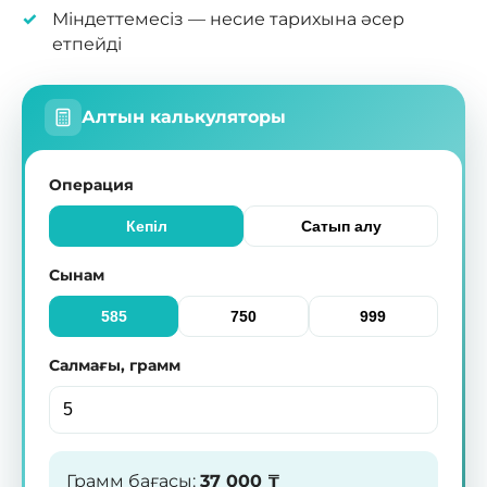
Міндеттемесіз — несие тарихына әсер
етпейді
Алтын калькуляторы
Операция
Кепіл
Сатып алу
Сынам
585
750
999
Салмағы, грамм
Грамм бағасы
:
37 000
₸