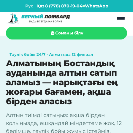
Рус
Қаз
8 (778) 870-19-04
WhatsApp
Соманы білу
Тәулік бойы 24/7 · Алматыда 12 филиал
Алматының Бостандық
ауданында алтын сатып
аламыз — нарықтағы ең
жоғары бағамен, ақша
бірден аласыз
Алтын тиімді сатыңыз: ақша бірден
қолыңызда, ешқандай міндеттеме жоқ. 12
бөлімше, тәулік бойы жұмыс істейміз.