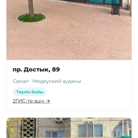
пр. Достык, 89
Самал · Медеуский ауданы
Тәулік бойы
2ГИС-те ашу →