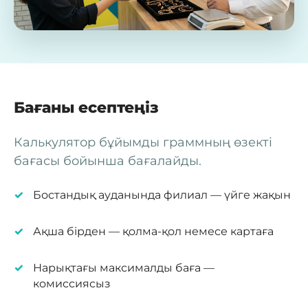
Бағаны есептеңіз
Калькулятор бұйымды граммның өзекті
бағасы бойынша бағалайды.
Бостандық ауданында филиал — үйге жақын
Ақша бірден — қолма-қол немесе картаға
Нарықтағы максималды баға —
комиссиясыз