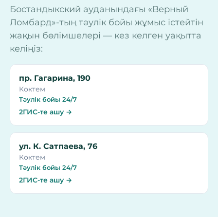
Бостандыкский ауданындағы «Верный
Ломбард»-тың тәулік бойы жұмыс істейтін
жақын бөлімшелері — кез келген уақытта
келіңіз:
пр. Гагарина, 190
Коктем
Тәулік бойы 24/7
2ГИС-те ашу →
ул. К. Сатпаева, 76
Коктем
Тәулік бойы 24/7
2ГИС-те ашу →