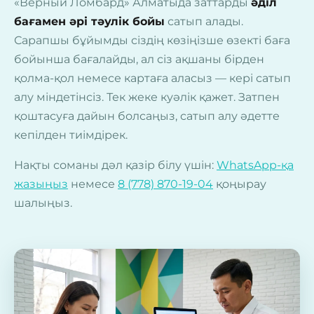
«Верный Ломбард» Алматыда заттарды
әділ
бағамен әрі тәулік бойы
сатып алады.
Сарапшы бұйымды сіздің көзіңізше өзекті баға
бойынша бағалайды, ал сіз ақшаны бірден
қолма-қол немесе картаға аласыз — кері сатып
алу міндетінсіз. Тек жеке куәлік қажет. Затпен
қоштасуға дайын болсаңыз, сатып алу әдетте
кепілден тиімдірек.
Нақты соманы дәл қазір білу үшін:
WhatsApp-қа
жазыңыз
немесе
8 (778) 870-19-04
қоңырау
шалыңыз.