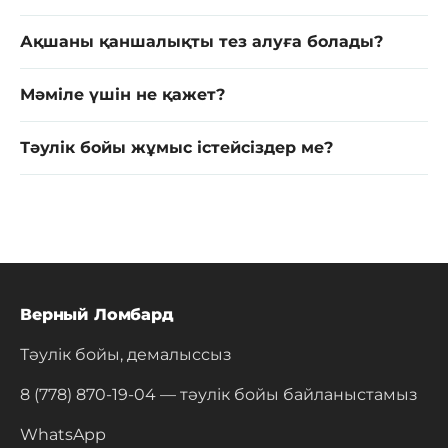
Ақшаны қаншалықты тез алуға болады?
Мәміле үшін не қажет?
Тәулік бойы жұмыс істейсіздер ме?
Верный Ломбард
Тәулік бойы, демалыссыз
8 (778) 870-19-04
— тәулік бойы байланыстамыз
WhatsApp