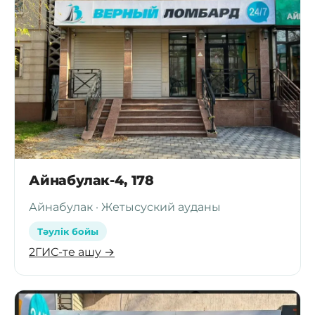
Айнабулак-4, 178
Айнабулак · Жетысуский ауданы
Тәулік бойы
2ГИС-те ашу →