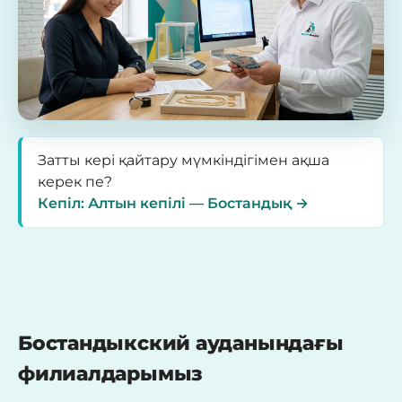
Затты кері қайтару мүмкіндігімен ақша
керек пе?
Кепіл: Алтын кепілі — Бостандық →
Бостандыкский ауданындағы
филиалдарымыз