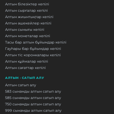
Алтын білезіктер кепілі
Алтын сырғалар кепілі
Алтын жиынтықтар кепілі
Алтын әшекейлер кепілі
Алтын сынығы кепілі
Алтын монеталар кепілі
Тасы бар алтын бұйымдар кепілі
Гауһары бар бұйымдар кепілі
Алтын тіс коронкалары кепілі
Алтын құймалар кепілі
Алтын сағаттар кепілі
АЛТЫН · САТЫП АЛУ
Алтын сатып алу
583 сынамды алтын сатып алу
585 сынамды алтын сатып алу
750 сынамды алтын сатып алу
999 сынамды алтын сатып алу