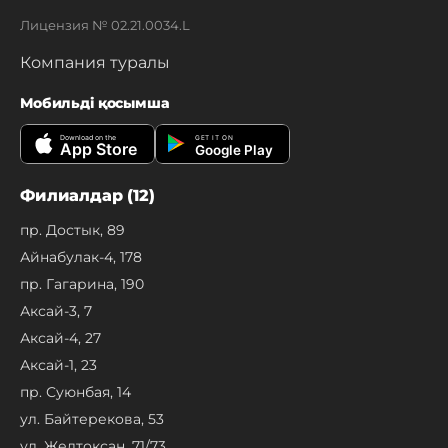
Лицензия № 02.21.0034.L
Компания туралы
Мобильді қосымша
Download on the
GET IT ON
App Store
Google Play
Филиалдар (12)
пр. Достык, 89
Айнабулак-4, 178
пр. Гагарина, 190
Аксай-3, 7
Аксай-4, 27
Аксай-1, 23
пр. Суюнбая, 14
ул. Байтерекова, 53
ул. Желтоксан, 71/73