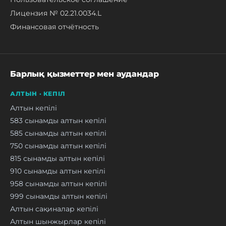
Лицензия № 02.21.0034.L
Финансовая отчётность
Барлық қызметтер мен аудандар
АЛТЫН · КЕПІЛ
Алтын кепілі
583 сынамды алтын кепілі
585 сынамды алтын кепілі
750 сынамды алтын кепілі
815 сынамды алтын кепілі
910 сынамды алтын кепілі
958 сынамды алтын кепілі
999 сынамды алтын кепілі
Алтын сақиналар кепілі
Алтын шынжырлар кепілі