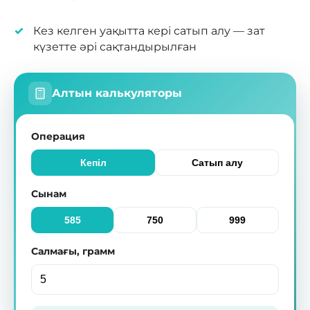
Кез келген уақытта кері сатып алу — зат
күзетте әрі сақтандырылған
Алтын калькуляторы
Операция
Кепіл
Сатып алу
Сынам
585
750
999
Салмағы, грамм