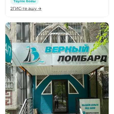
Тәулік бойы
2ГИС-те ашу →