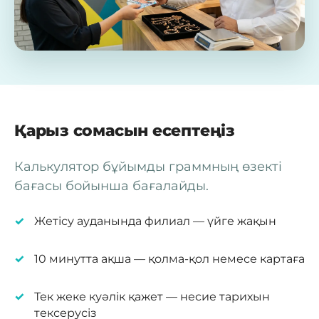
Қарыз сомасын есептеңіз
Калькулятор бұйымды граммның өзекті
бағасы бойынша бағалайды.
Жетісу ауданында филиал — үйге жақын
10 минутта ақша — қолма-қол немесе картаға
Тек жеке куәлік қажет — несие тарихын
тексерусіз