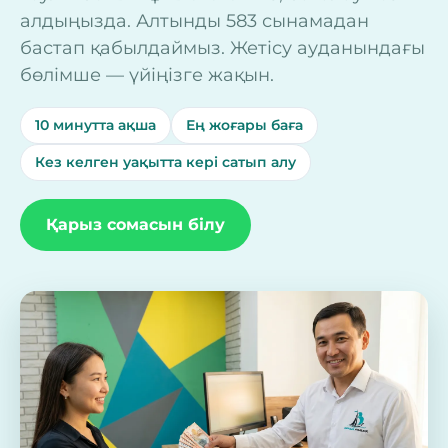
алдыңызда. Алтынды 583 сынамадан
бастап қабылдаймыз. Жетісу ауданындағы
бөлімше — үйіңізге жақын.
10 минутта ақша
Ең жоғары баға
Кез келген уақытта кері сатып алу
Қарыз сомасын білу