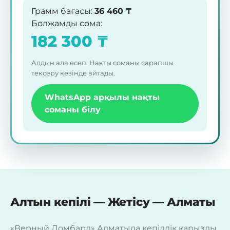
Грамм бағасы
:
36 460
₸
Болжамды сома
:
182 300
₸
Алдын ала есеп. Нақты соманы сарапшы
тексеру кезінде айтады.
WhatsApp арқылы нақты
соманы білу
Алтын кепілі — Жетісу — Алматы
«Верный Ломбард» Алматыда кепілдік қарызды