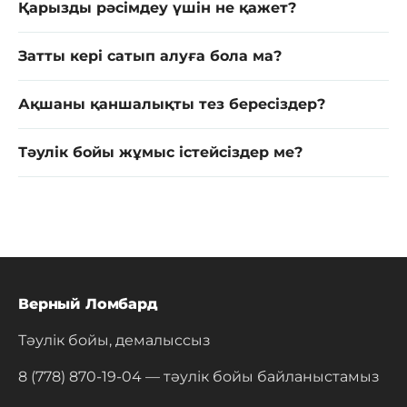
Қарызды рәсімдеу үшін не қажет?
Затты кері сатып алуға бола ма?
Ақшаны қаншалықты тез бересіздер?
Тәулік бойы жұмыс істейсіздер ме?
Верный Ломбард
Тәулік бойы, демалыссыз
8 (778) 870-19-04
— тәулік бойы байланыстамыз