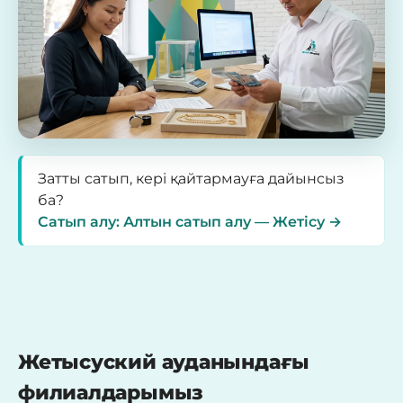
Затты сатып, кері қайтармауға дайынсыз
ба?
Сатып алу: Алтын сатып алу — Жетісу →
Жетысуский ауданындағы
филиалдарымыз