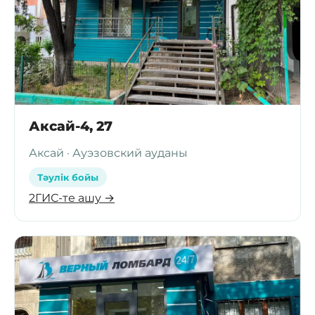
Аксай-4, 27
Аксай · Ауэзовский ауданы
Тәулік бойы
2ГИС-те ашу →