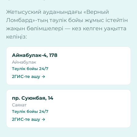
Жетысуский ауданындағы «Верный
Ломбард»-тың тәулік бойы жұмыс істейтін
жақын бөлімшелері — кез келген уақытта
келіңіз:
Айнабулак-4, 178
Айнабулак
Тәулік бойы 24/7
2ГИС-те ашу →
пр. Суюнбая, 14
Саяхат
Тәулік бойы 24/7
2ГИС-те ашу →