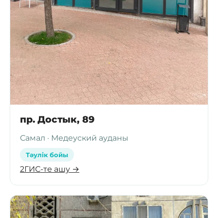
пр. Достык, 89
Самал · Медеуский ауданы
Тәулік бойы
2ГИС-те ашу →