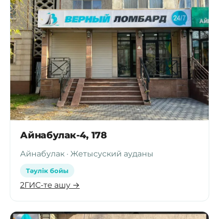
Айнабулак-4, 178
Айнабулак · Жетысуский ауданы
Тәулік бойы
2ГИС-те ашу →