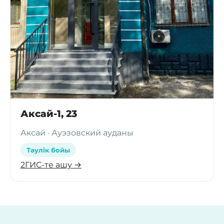
Аксай-1, 23
Аксай · Ауэзовский ауданы
Тәулік бойы
2ГИС-те ашу →