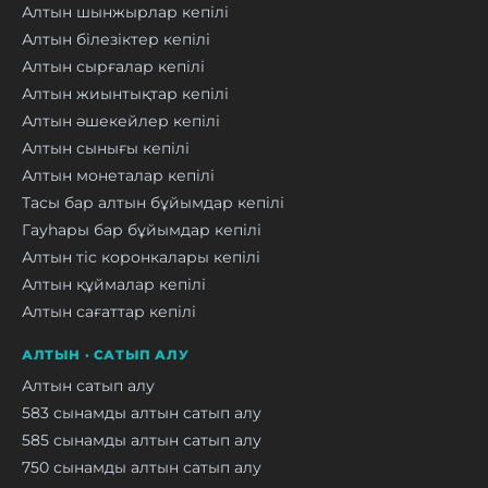
Алтын шынжырлар кепілі
Алтын білезіктер кепілі
Алтын сырғалар кепілі
Алтын жиынтықтар кепілі
Алтын әшекейлер кепілі
Алтын сынығы кепілі
Алтын монеталар кепілі
Тасы бар алтын бұйымдар кепілі
Гауһары бар бұйымдар кепілі
Алтын тіс коронкалары кепілі
Алтын құймалар кепілі
Алтын сағаттар кепілі
АЛТЫН · САТЫП АЛУ
Алтын сатып алу
583 сынамды алтын сатып алу
585 сынамды алтын сатып алу
750 сынамды алтын сатып алу