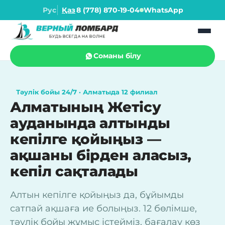
Рус
Қаз
8 (778) 870-19-04
WhatsApp
Соманы білу
Тәулік бойы 24/7 · Алматыда 12 филиал
Алматының Жетісу
ауданында алтынды
кепілге қойыңыз —
ақшаны бірден аласыз,
кепіл сақталады
Алтын кепілге қойыңыз да, бұйымды
сатпай ақшаға ие болыңыз. 12 бөлімше,
тәулік бойы жұмыс істейміз, бағалау көз