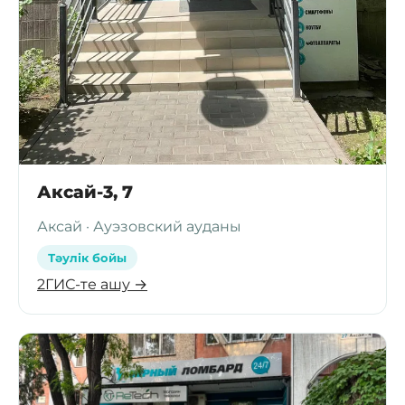
Аксай-3, 7
Аксай · Ауэзовский ауданы
Тәулік бойы
2ГИС-те ашу →