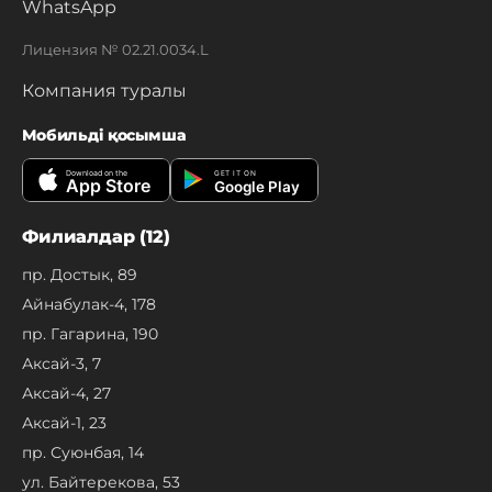
WhatsApp
Лицензия № 02.21.0034.L
Компания туралы
Мобильді қосымша
Download on the
GET IT ON
App Store
Google Play
Филиалдар (12)
пр. Достык, 89
Айнабулак-4, 178
пр. Гагарина, 190
Аксай-3, 7
Аксай-4, 27
Аксай-1, 23
пр. Суюнбая, 14
ул. Байтерекова, 53