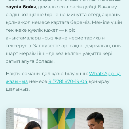
тәулік бойы
, демалыссыз рәсімдейді. Бағалау
сіздің көзіңізше бірнеше минутта өтеді, ақшаны
қолма-қол немесе картаға береміз. Мәміле үшін
тек жеке куәлік қажет — кіріс
анықтамаларынсыз және несие тарихын
тексерусіз. Зат күзетте әрі сақтандырылған, оны
шарт мерзімі ішінде кез келген уақытта кері
сатып алуға болады.
Нақты соманы дәл қазір білу үшін:
WhatsApp-қа
жазыңыз
немесе
8 (778) 870-19-04
қоңырау
шалыңыз.