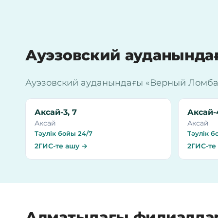
Ауэзовский ауданынд
Ауэзовский ауданындағы «Верный Ломбард
Аксай-3, 7
Аксай-4
Аксай
Аксай
Тәулік бойы 24/7
Тәулік б
2ГИС-те ашу →
2ГИС-те
Алматыдағы филиалда