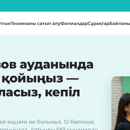
лтын
Техниканы сатып алу
Филиалдар
Сұрақтар
Байланы
ов ауданында
е қойыңыз —
ласыз, кепіл
ай ақшаға ие болыңыз. 12 бөлімше,
з алдыңызда. Алтынды 583 сынамадан