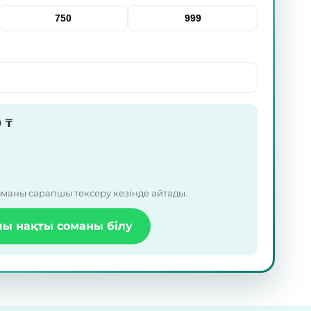
750
999
0
₸
оманы сарапшы тексеру кезінде айтады.
ы нақты соманы білу