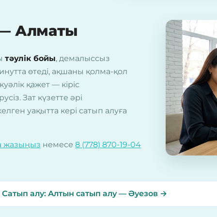
 — Алматы
ды
тәулік бойы
, демалыссыз
минутта өтеді, ақшаны қолма-қол
куәлік қажет — кіріс
із. Зат күзетте әрі
елген уақытта кері сатып алуға
а жазыңыз
немесе
8 (778) 870-19-04
?
Сатып алу: Алтын сатып алу — Әуезов →