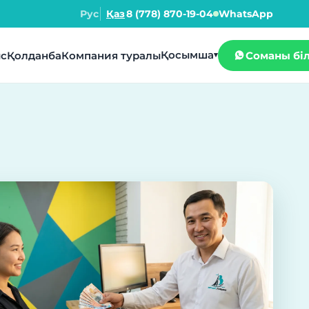
Рус
Қаз
8 (778) 870-19-04
WhatsApp
Қосымша
с
Қолданба
Компания туралы
Соманы бі
▾