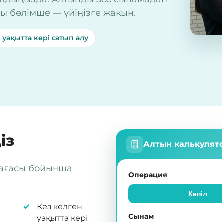
ы бөлімше — үйіңізге жақын.
 уақытта кері сатып алу
із
Алтын калькулят
бағасы бойынша
Операция
Кепіл
Кез келген
Сынам
уақытта кері