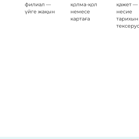
филиал —
қолма-қол
қажет —
үйге жақын
немесе
несие
картаға
тарихын
тексерус