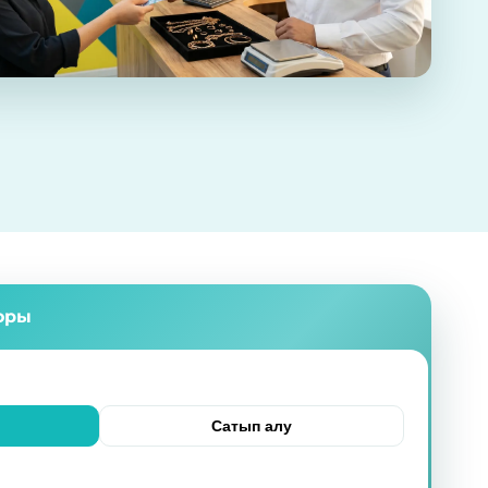
оры
Сатып алу