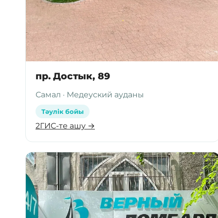
пр. Достык, 89
Самал · Медеуский ауданы
Тәулік бойы
2ГИС-те ашу →