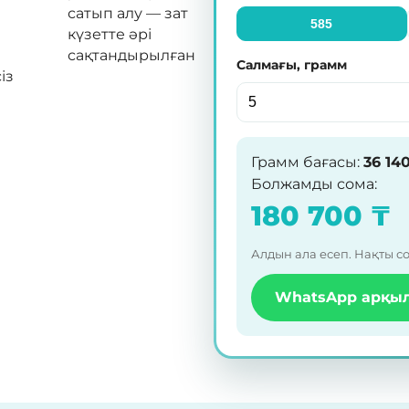
сатып алу — зат
585
күзетте әрі
сақтандырылған
Салмағы, грамм
із
Грамм бағасы
:
36 14
Болжамды сома
:
180 700
₸
Алдын ала есеп. Нақты с
WhatsApp арқыл