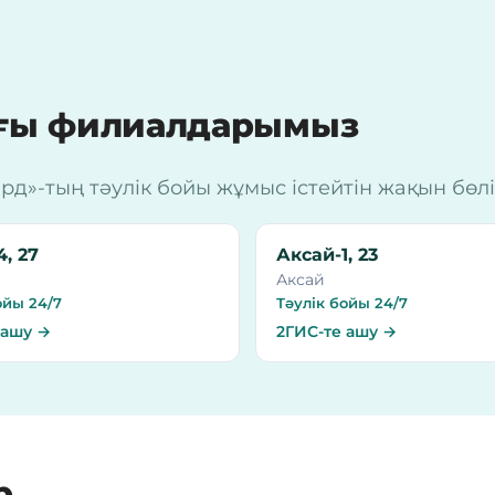
ағы филиалдарымыз
»-тың тәулік бойы жұмыс істейтін жақын бөлім
, 27
Аксай-1, 23
Аксай
ойы 24/7
Тәулік бойы 24/7
 ашу →
2ГИС-те ашу →
р