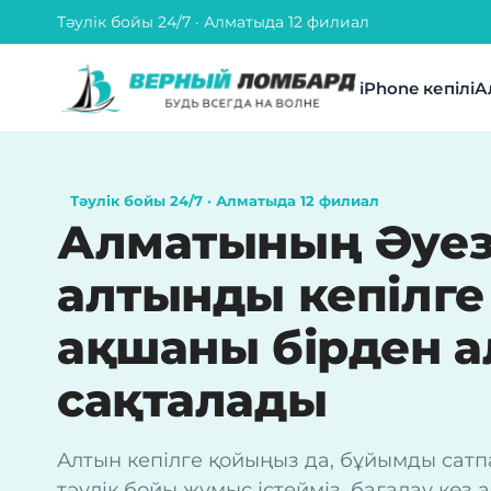
Тәулік бойы 24/7 · Алматыда 12 филиал
iPhone кепілі
А
Тәулік бойы 24/7 · Алматыда 12 филиал
Алматының Әуез
алтынды кепілг
ақшаны бірден а
сақталады
Алтын кепілге қойыңыз да, бұйымды сатп
тәулік бойы жұмыс істейміз, бағалау кө