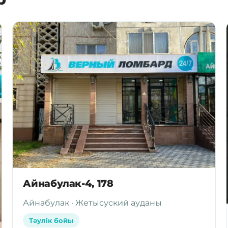
Айнабулак-4, 178
Айнабулак · Жетысуский ауданы
Тәулік бойы