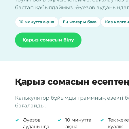
бастап қабылдаймыз. Әуезов ауданындағ
10 минутта ақша
Ең жоғары баға
Кез келген
Қарыз сомасын білу
Қарыз сомасын есептең
Калькулятор бұйымды граммның өзекті 
бағалайды.
Әуезов
10 минутта
Тек жеке
ауданында
ақша —
куәлік