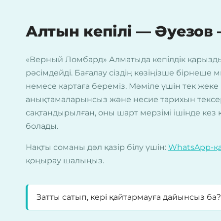
Алтын кепілі — Әуезов
«Верный Ломбард» Алматыда кепілдік қарыз
рәсімдейді. Бағалау сіздің көзіңізше бірнеше 
немесе картаға береміз. Мәміле үшін тек жеке 
анықтамаларынсыз және несие тарихын тексерус
сақтандырылған, оны шарт мерзімі ішінде кез к
болады.
Нақты соманы дәл қазір білу үшін:
WhatsApp-қ
қоңырау шалыңыз.
Затты сатып, кері қайтармауға дайынсыз ба